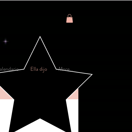
alendario
Ella dijo
More...