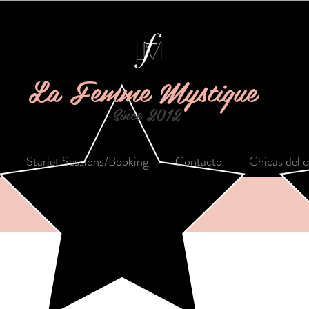
La Femme Mystique
Since 2012
Starlet Sessions/Booking
Contacto
Chicas del c