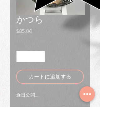
かつら
価
$85.00
格
数量
*
カートに追加する
近日公開....